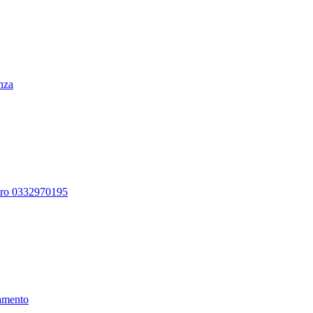
enza
ero 0332970195
amento