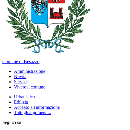
Comune di Besozzo
Amministrazione
Novità
Servizi
Vivere il comune
Urbanistica
Edilizia
Accesso all'informazione
Tutti gli argomenti...
Seguici su